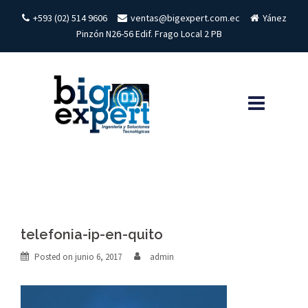
Skip
+593 (02) 514 9606
ventas@bigexpert.com.ec
Yánez
to
Pinzón N26-56 Edif. Frago Local 2 PB
content
telefonia-ip-en-quito
Posted on
junio 6, 2017
admin