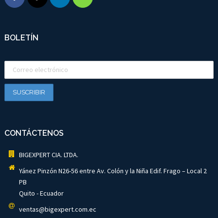
BOLETÍN
CONTÁCTENOS
BIGEXPERT CIA. LTDA.
Yánez Pinzón N26-56 entre Av. Colón y la Niña Edif. Frago – Local 2
PB
Quito - Ecuador
ventas@bigexpert.com.ec