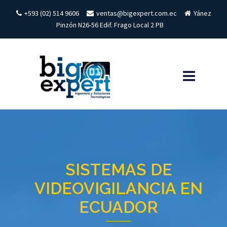
Skip
+593 (02) 514 9606
ventas@bigexpert.com.ec
Yánez
to
Pinzón N26-56 Edif. Frago Local 2 PB
content
SISTEMAS DE
VIDEOVIGILANCIA EN
ECUADOR