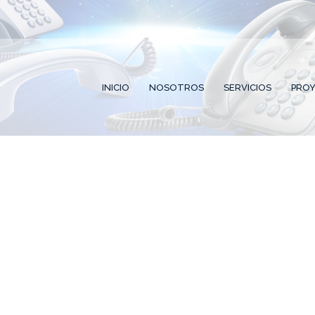
14 9606
ventas@bigexpert.com.ec
Yánez Pinzón N26-56 Edif. Frag
INICIO
NOSOTROS
SERVICIOS
PRO