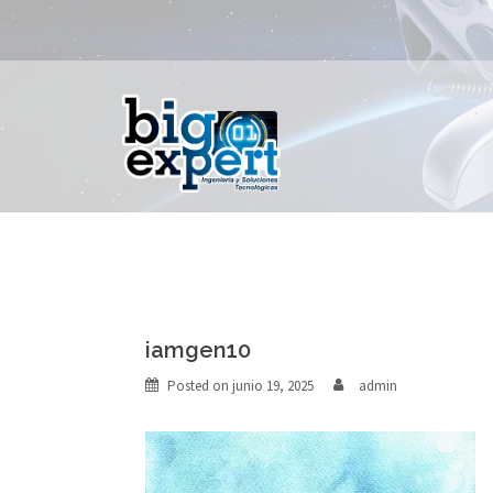
Skip
+593 (02) 5
to
content
iamgen10
Posted on
junio 19, 2025
admin