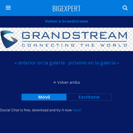
BIGEXPERT
Volver a Grandstream
« anterior en la galería
próximo en la galería »
Volver arriba
Móvil
Escritorio
Social Chat is free, download and try it now
here!